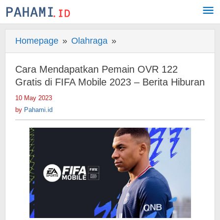
Skip
to
content
Homepage
»
Olahraga
»
Cara
Mendapatkan
Pemain
Cara Mendapatkan Pemain OVR 122
OVR
Gratis di FIFA Mobile 2023 – Berita Hiburan
122
10 May 2023
by
Gratis
Pahami.id
by
Pahami.id
di
FIFA
Mobile
2023
-
Berita
Hiburan