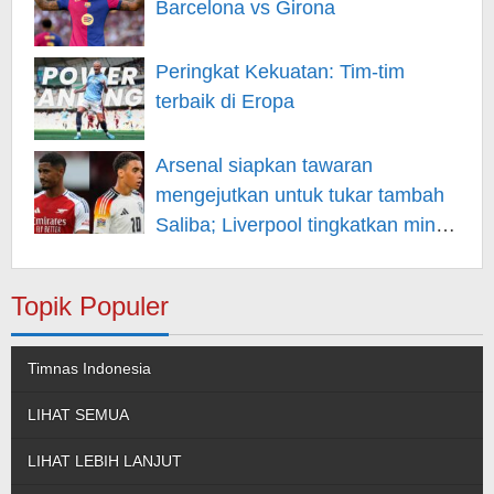
Barcelona vs Girona
Peringkat Kekuatan: Tim-tim
terbaik di Eropa
Arsenal siapkan tawaran
mengejutkan untuk tukar tambah
Saliba; Liverpool tingkatkan minat
pada Musiala
Topik Populer
Timnas Indonesia
LIHAT SEMUA
LIHAT LEBIH LANJUT