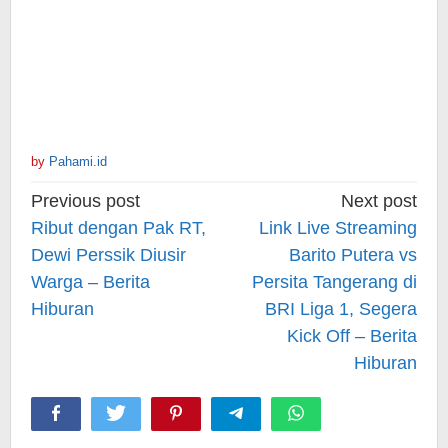
by
Pahami.id
Post
Previous post
Next post
navigation
Ribut dengan Pak RT,
Link Live Streaming
Dewi Perssik Diusir
Barito Putera vs
Warga – Berita
Persita Tangerang di
Hiburan
BRI Liga 1, Segera
Kick Off – Berita
Hiburan