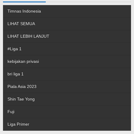
Timnas Indonesia
LIHAT SEMUA
LIHAT LEBIH LANJUT
#Liga 1
kebijakan privasi
bri liga 1
Piala Asia 2023
Shin Tae Yong
Fuji
Liga Primer