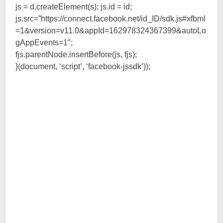
js = d.createElement(s); js.id = id;
js.src=”https://connect.facebook.net/id_ID/sdk.js#xfbml
=1&version=v11.0&appId=162978324367399&autoLo
gAppEvents=1″;
fjs.parentNode.insertBefore(js, fjs);
}(document, ‘script’, ‘facebook-jssdk’));