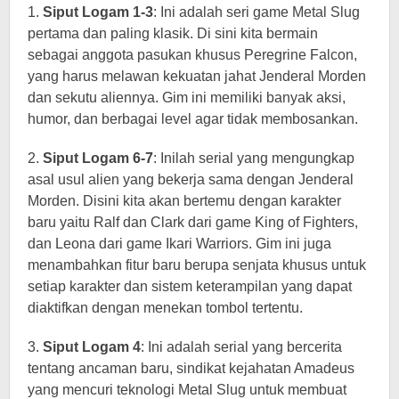
1.
Siput Logam 1-3
: Ini adalah seri game Metal Slug
pertama dan paling klasik. Di sini kita bermain
sebagai anggota pasukan khusus Peregrine Falcon,
yang harus melawan kekuatan jahat Jenderal Morden
dan sekutu aliennya. Gim ini memiliki banyak aksi,
humor, dan berbagai level agar tidak membosankan.
2.
Siput Logam 6-7
: Inilah serial yang mengungkap
asal usul alien yang bekerja sama dengan Jenderal
Morden. Disini kita akan bertemu dengan karakter
baru yaitu Ralf dan Clark dari game King of Fighters,
dan Leona dari game Ikari Warriors. Gim ini juga
menambahkan fitur baru berupa senjata khusus untuk
setiap karakter dan sistem keterampilan yang dapat
diaktifkan dengan menekan tombol tertentu.
3.
Siput Logam 4
: Ini adalah serial yang bercerita
tentang ancaman baru, sindikat kejahatan Amadeus
yang mencuri teknologi Metal Slug untuk membuat