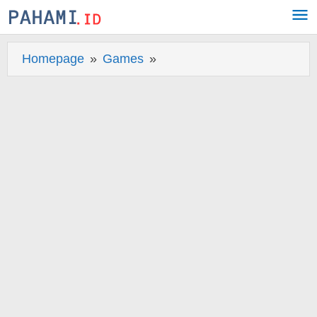
Skip
to
content
Homepage
»
Games
»
Begini
Urutan
Main
Game
Metal
Slug
Berdasarkan
Alur
Cerita
-
Games