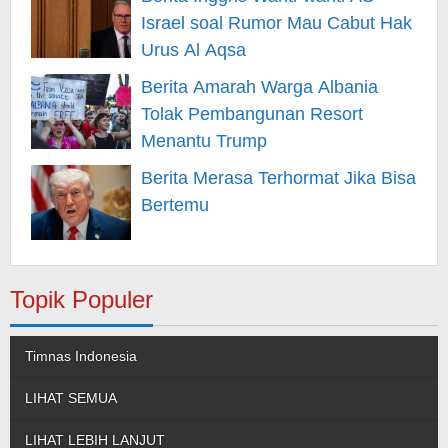
Israel soal Rumor Mau Cabut Hak
Urus Al Aqsa
Berita Amarah Warga Albania
Tolak Pembangunan Resort
Menantu Trump
Berita Merasa Terhormat Jika Bisa
Bertemu
Topik Populer
Timnas Indonesia
LIHAT SEMUA
LIHAT LEBIH LANJUT