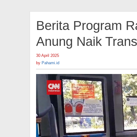
Berita Program 
Anung Naik Trans
30 April 2025
by
Pahami.id
by
Pahami.id