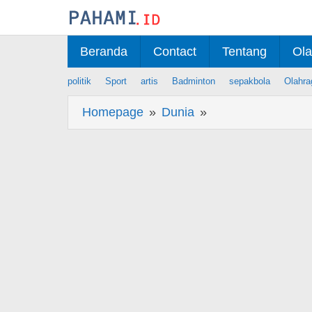
Skip
to
content
Beranda
Contact
Tentang
Ola
politik
Sport
artis
Badminton
sepakbola
Olahra
Homepage
»
Dunia
»
Berita
Program
Rabu
ASN
DKI,
Pramono
Anung
Naik
TransJakarta