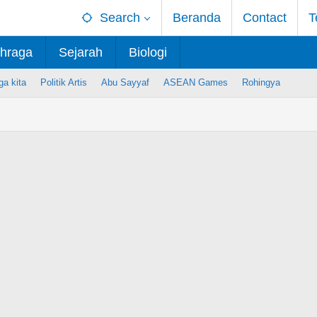
Search
Beranda
Contact
T
hraga
Sejarah
Biologi
ga kita
Politik Artis
Abu Sayyaf
ASEAN Games
Rohingya