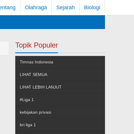
entang
Olahraga
Sejarah
Biologi
Topik Populer
Timnas Indonesia
LIHAT SEMUA
LIHAT LEBIH LANJUT
#Liga 1
kebijakan privasi
bri liga 1