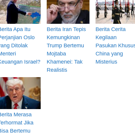
Berita Apa Itu
Berita Iran Tepis
Berita Cerita
Perjanjian Oslo
Kemungkinan
Kegilaan
yang Ditolak
Trump Bertemu
Pasukan Khusu
Menteri
Mojtaba
China yang
Keuangan Israel?
Khamenei: Tak
Misterius
Realistis
Berita Merasa
Terhormat Jika
Bisa Bertemu