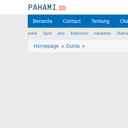
Skip
to
content
Beranda
Contact
Tentang
Ola
politik
Sport
artis
Badminton
sepakbola
Olahra
Homepage
»
Dunia
»
Berita
Periode
Kedua,
Khofifah
Janji
Tingkatkan
Operasional
Trans
Jatim