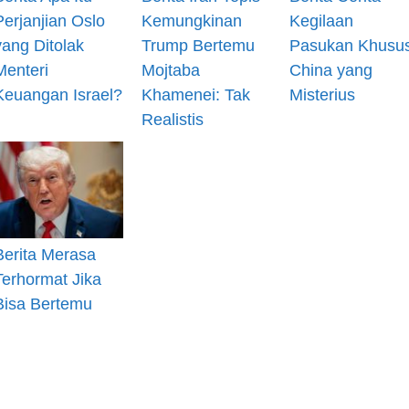
Perjanjian Oslo
Kemungkinan
Kegilaan
yang Ditolak
Trump Bertemu
Pasukan Khusu
Menteri
Mojtaba
China yang
Keuangan Israel?
Khamenei: Tak
Misterius
Realistis
Berita Merasa
Terhormat Jika
Bisa Bertemu