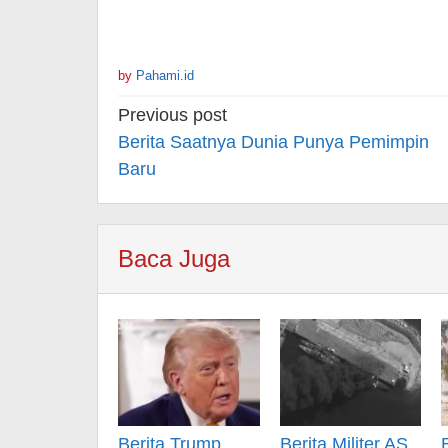
by
Pahami.id
Post
Previous post
navigation
Berita Saatnya Dunia Punya Pemimpin
Baru
Baca Juga
Berita Trump
Berita Militer AS