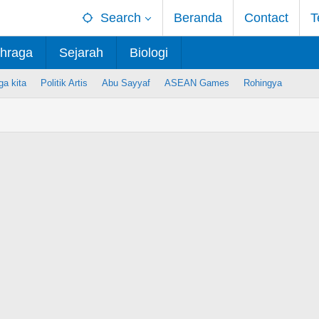
Search
Beranda
Contact
T
hraga
Sejarah
Biologi
ga kita
Politik Artis
Abu Sayyaf
ASEAN Games
Rohingya