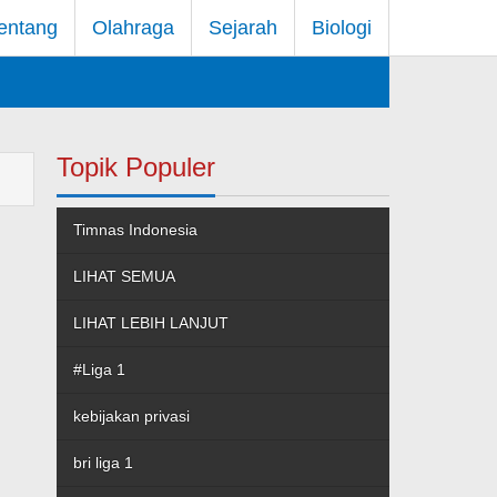
entang
Olahraga
Sejarah
Biologi
Topik Populer
Timnas Indonesia
LIHAT SEMUA
LIHAT LEBIH LANJUT
#Liga 1
kebijakan privasi
bri liga 1