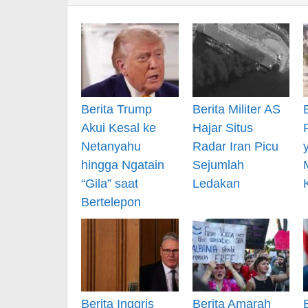
Berita Trump
Berita Militer AS
Akui Kesal ke
Hajar Situs
Netanyahu
Radar Iran Picu
hingga Ngatain
Sejumlah
“Gila” saat
Ledakan
Bertelepon
Berita Inggris
Berita Amarah