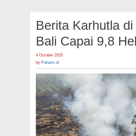
Berita Karhutla d
Bali Capai 9,8 He
4 October 2025
by
Pahami.id
by
Pahami.id