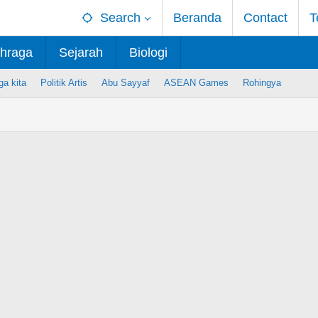
Search
Beranda
Contact
T
hraga
Sejarah
Biologi
ga kita
Politik Artis
Abu Sayyaf
ASEAN Games
Rohingya