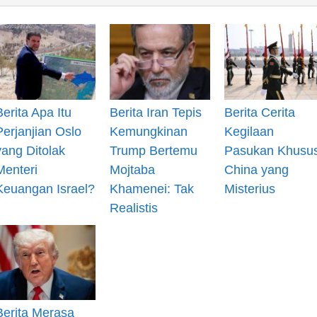
Berita Apa Itu
Berita Iran Tepis
Berita Cerita
Perjanjian Oslo
Kemungkinan
Kegilaan
yang Ditolak
Trump Bertemu
Pasukan Khusu
Menteri
Mojtaba
China yang
Keuangan Israel?
Khamenei: Tak
Misterius
Realistis
Berita Merasa