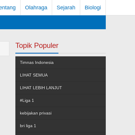
entang
Olahraga
Sejarah
Biologi
Topik Populer
Timnas Indonesia
LIHAT SEMUA
LIHAT LEBIH LANJUT
#Liga 1
kebijakan privasi
bri liga 1