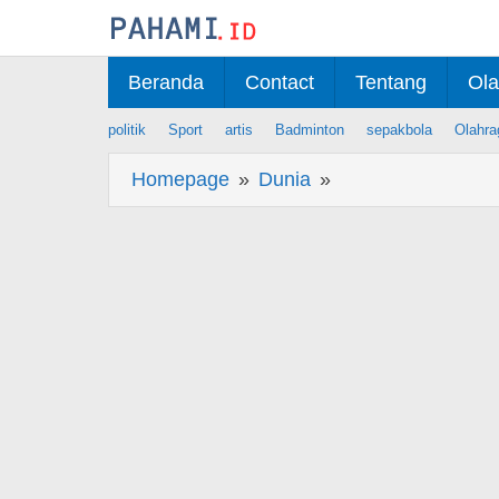
Skip
to
content
Beranda
Contact
Tentang
Ola
politik
Sport
artis
Badminton
sepakbola
Olahra
Homepage
»
Dunia
»
Berita
Karhutla
di
Lereng
Gunung
Batur
Bali
Capai
9,8
Hektar