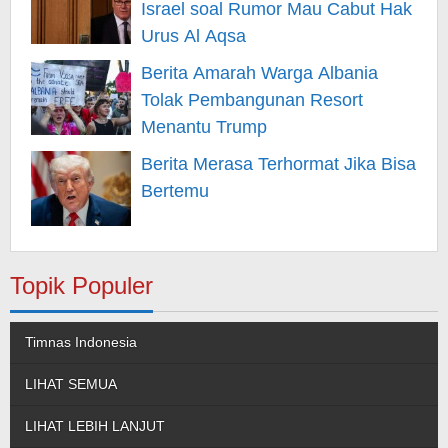
Israel soal Rumor Mau Cabut Hak
Urus Al Aqsa
Berita Amarah Warga Albania
Tolak Pembangunan Resort
Menantu Trump
Berita Merasa Terhormat Jika Bisa
Bertemu
Topik Populer
Timnas Indonesia
LIHAT SEMUA
LIHAT LEBIH LANJUT