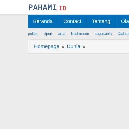
Skip
to
content
Beranda
Contact
Tentang
Ola
politik
Sport
artis
Badminton
sepakbola
Olahra
Homepage
»
Dunia
»
Berita
Gelombang
Keracunan
MBG
Sepekan
Terakhir,
Ribuan
Siswa
Jadi
Korban