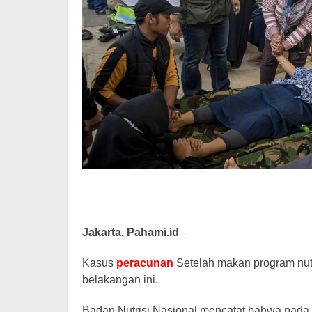
Jakarta, Pahami.id
–
Kasus
peracunan
Setelah makan program nutri
belakangan ini.
Badan Nutrisi Nasional mencatat bahwa pada