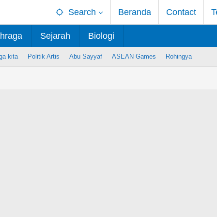
Search
Beranda
Contact
T
hraga
Sejarah
Biologi
ga kita
Politik Artis
Abu Sayyaf
ASEAN Games
Rohingya