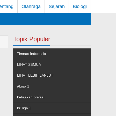
entang
Olahraga
Sejarah
Biologi
Topik Populer
Timnas Indonesia
LIHAT SEMUA
LIHAT LEBIH LANJUT
#Liga 1
kebijakan privasi
bri liga 1