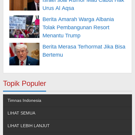
Israel soal Rumor Mau Cabut Hak
Urus Al Aqsa
Berita Amarah Warga Albania
Tolak Pembangunan Resort
Menantu Trump
Berita Merasa Terhormat Jika Bisa
Bertemu
Topik Populer
Timnas Indonesia
LIHAT SEMUA
LIHAT LEBIH LANJUT