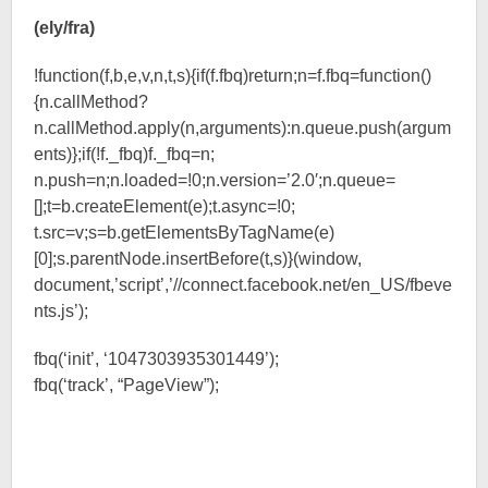
(ely/fra)
!function(f,b,e,v,n,t,s){if(f.fbq)return;n=f.fbq=function()
{n.callMethod?
n.callMethod.apply(n,arguments):n.queue.push(argum
ents)};if(!f._fbq)f._fbq=n;
n.push=n;n.loaded=!0;n.version=’2.0′;n.queue=
[];t=b.createElement(e);t.async=!0;
t.src=v;s=b.getElementsByTagName(e)
[0];s.parentNode.insertBefore(t,s)}(window,
document,’script’,’//connect.facebook.net/en_US/fbeve
nts.js’);
fbq(‘init’, ‘1047303935301449’);
fbq(‘track’, “PageView”);