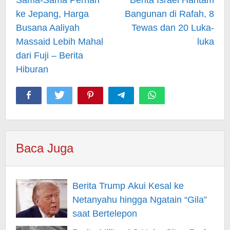
navigation
Sama-Sama Pernah
Berita Israel Hantam
ke Jepang, Harga
Bangunan di Rafah, 8
Busana Aaliyah
Tewas dan 20 Luka-
Massaid Lebih Mahal
luka
dari Fuji – Berita
Hiburan
Baca Juga
Berita Trump Akui Kesal ke
Netanyahu hingga Ngatain “Gila”
saat Bertelepon