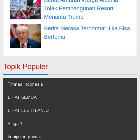
Berita Amarah Warga Albania
Tolak Pembangunan Resort
Menantu Trump
Berita Merasa Terhormat Jika Bisa
Bertemu
Topik Populer
Timnas Indonesia
LIHAT SEMUA
LIHAT LEBIH LANJUT
#Liga 1
kebijakan privasi