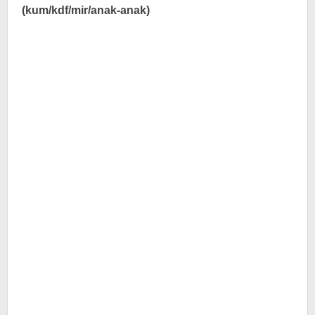
(kum/kdf/mir/anak-anak)