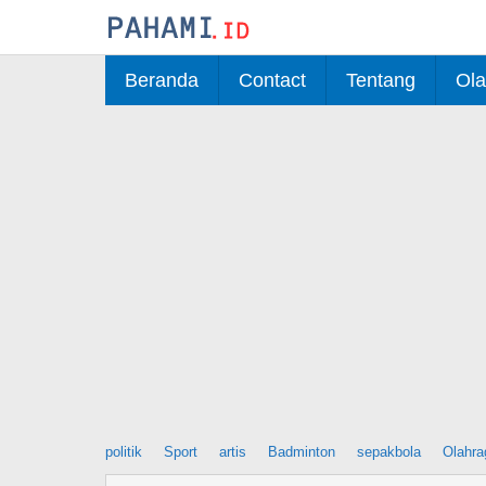
Skip
to
content
Beranda
Contact
Tentang
Ola
politik
Sport
artis
Badminton
sepakbola
Olahra