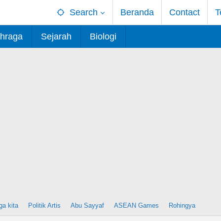
Search
Beranda
Contact
T
hraga
Sejarah
Biologi
ga kita
Politik Artis
Abu Sayyaf
ASEAN Games
Rohingya