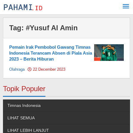
Skip
to
content
Tag:
#Yusuf Al Amin
Pemain Irak Pembobol Gawang Timnas
Indonesia Terancam Absen di Piala Asia
2023 – Berita Hiburan
Olahraga
22 December 2023
by
Pahami.id
Topik Populer
Timnas Indonesia
LIHAT SEMUA
LIHAT LEBIH LANJUT