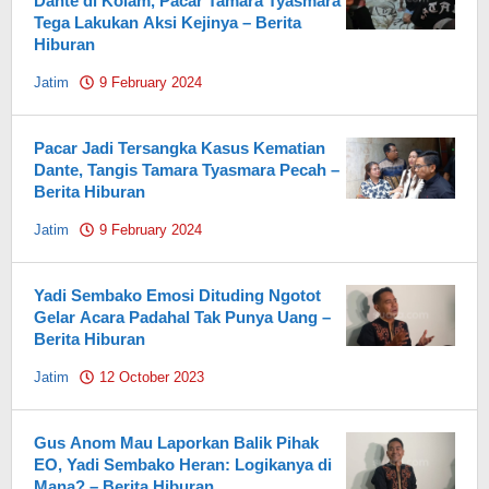
Dante di Kolam, Pacar Tamara Tyasmara
Tega Lakukan Aksi Kejinya – Berita
Hiburan
Jatim
9 February 2024
by
Pahami.id
Pacar Jadi Tersangka Kasus Kematian
Dante, Tangis Tamara Tyasmara Pecah –
Berita Hiburan
Jatim
9 February 2024
by
Pahami.id
Yadi Sembako Emosi Dituding Ngotot
Gelar Acara Padahal Tak Punya Uang –
Berita Hiburan
Jatim
12 October 2023
by
Pahami.id
Gus Anom Mau Laporkan Balik Pihak
EO, Yadi Sembako Heran: Logikanya di
Mana? – Berita Hiburan