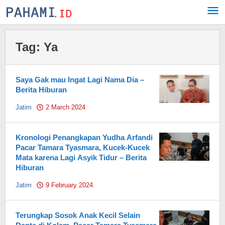
Skip
to
content
Tag:
Ya
Saya Gak mau Ingat Lagi Nama Dia –
Berita Hiburan
Jatim
2 March 2024
by
Pahami.id
Kronologi Penangkapan Yudha Arfandi
Pacar Tamara Tyasmara, Kucek-Kucek
Mata karena Lagi Asyik Tidur – Berita
Hiburan
Jatim
9 February 2024
by
Pahami.id
Terungkap Sosok Anak Kecil Selain