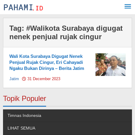
Skip
to
content
Tag:
#Walikota Surabaya digugat
nenek penjual rujak cingur
Wali Kota Surabaya Digugat Nenek
Penjual Rujak Cingur, Eri Cahayadi
Ngaku Bukan Dirinya – Berita Jatim
Jatim
31 December 2023
by
Pahami.id
Topik Populer
Timnas Indonesia
LIHAT SEMUA