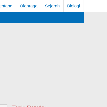
entang
Olahraga
Sejarah
Biologi