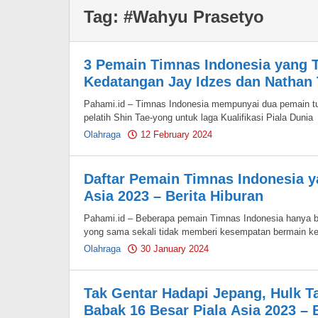
Tag:
#Wahyu Prasetyo
3 Pemain Timnas Indonesia yang 
Kedatangan Jay Idzes dan Nathan 
Pahami.id – Timnas Indonesia mempunyai dua pemain tu
pelatih Shin Tae-yong untuk laga Kualifikasi Piala Dunia
Olahraga
12 February 2024
by
Pahami.id
Daftar Pemain Timnas Indonesia y
Asia 2023 – Berita Hiburan
Pahami.id – Beberapa pemain Timnas Indonesia hanya be
yong sama sekali tidak memberi kesempatan bermain k
Olahraga
30 January 2024
by
Pahami.id
Tak Gentar Hadapi Jepang, Hulk T
Babak 16 Besar Piala Asia 2023 – 