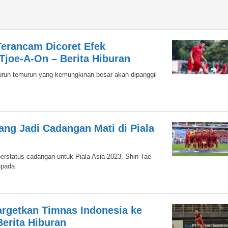
Terancam Dicoret Efek
Tjoe-A-On – Berita Hiburan
run temurun yang kemungkinan besar akan dipanggil
ang Jadi Cadangan Mati di Piala
rstatus cadangan untuk Piala Asia 2023. Shin Tae-
epada
argetkan Timnas Indonesia ke
Berita Hiburan