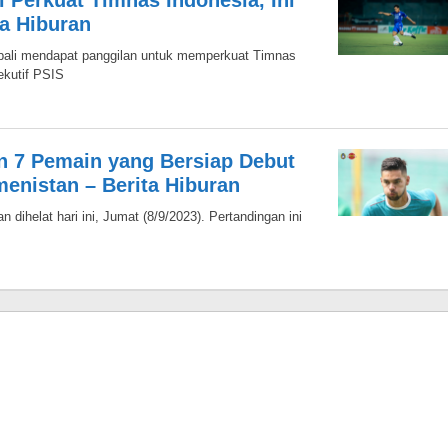
 Perkuat Timnas Indonesia, Ini
a Hiburan
ali mendapat panggilan untuk memperkuat Timnas
ekutif PSIS
n 7 Pemain yang Bersiap Debut
enistan – Berita Hiburan
dihelat hari ini, Jumat (8/9/2023). Pertandingan ini