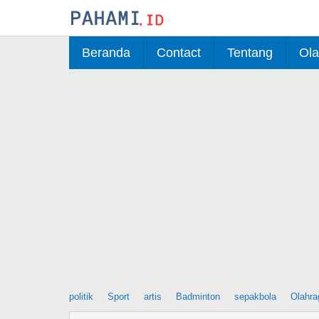
Skip
to
content
Beranda
Contact
Tentang
Ola
politik
Sport
artis
Badminton
sepakbola
Olahra