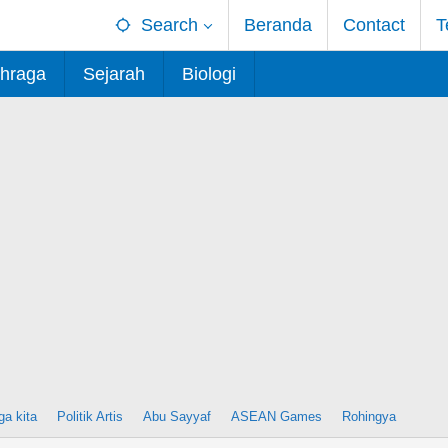
Search
Beranda
Contact
T
hraga
Sejarah
Biologi
ga kita
Politik Artis
Abu Sayyaf
ASEAN Games
Rohingya