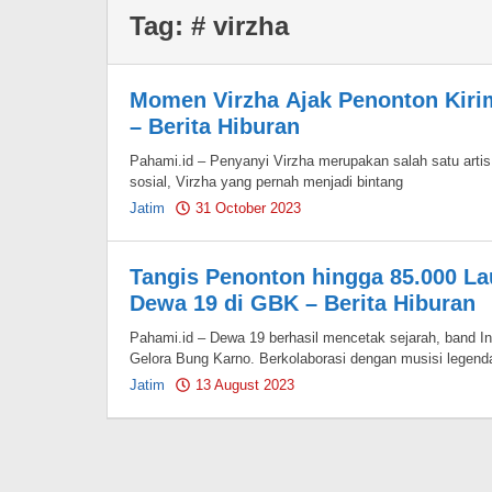
Tag:
# virzha
Momen Virzha Ajak Penonton Kirim
– Berita Hiburan
Pahami.id – Penyanyi Virzha merupakan salah satu artis
sosial, Virzha yang pernah menjadi bintang
Jatim
31 October 2023
by
Pahami.id
Tangis Penonton hingga 85.000 L
Dewa 19 di GBK – Berita Hiburan
Pahami.id – Dewa 19 berhasil mencetak sejarah, band I
Gelora Bung Karno. Berkolaborasi dengan musisi legenda
Jatim
13 August 2023
by
Pahami.id