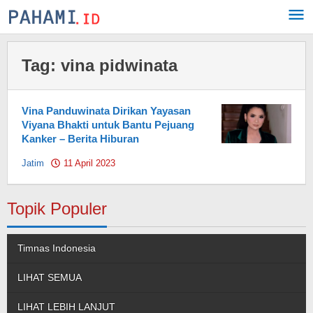
Skip
to
content
Tag:
vina pidwinata
Vina Panduwinata Dirikan Yayasan
Viyana Bhakti untuk Bantu Pejuang
Kanker – Berita Hiburan
Jatim
11 April 2023
by
Pahami.id
Topik Populer
Timnas Indonesia
LIHAT SEMUA
LIHAT LEBIH LANJUT