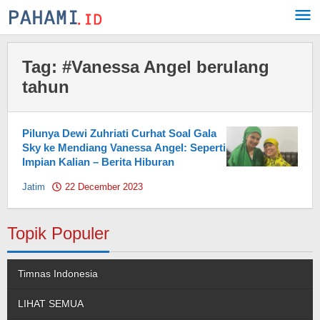
Skip
to
content
Tag:
#Vanessa Angel berulang
tahun
Pilunya Dewi Zuhriati Curhat Soal Gala
Sky ke Mendiang Vanessa Angel: Seperti
Impian Kalian – Berita Hiburan
Jatim
22 December 2023
by
Pahami.id
Topik Populer
Timnas Indonesia
LIHAT SEMUA