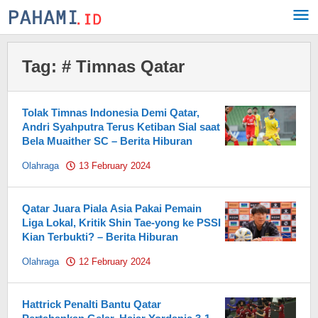
Skip
to
content
Tag:
# Timnas Qatar
Tolak Timnas Indonesia Demi Qatar,
Andri Syahputra Terus Ketiban Sial saat
Bela Muaither SC – Berita Hiburan
Olahraga
13 February 2024
by
Pahami.id
Qatar Juara Piala Asia Pakai Pemain
Liga Lokal, Kritik Shin Tae-yong ke PSSI
Kian Terbukti? – Berita Hiburan
Olahraga
12 February 2024
by
Pahami.id
Hattrick Penalti Bantu Qatar