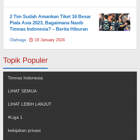
Pahami.id
2 Tim Sudah Amankan Tiket 16 Besar
Piala Asia 2023, Bagaimana Nasib
Timnas Indonesia? – Berita Hiburan
Olahraga
19 January 2024
by
Pahami.id
Topik Populer
Timnas Indonesia
LIHAT SEMUA
LIHAT LEBIH LANJUT
#Liga 1
kebijakan privasi