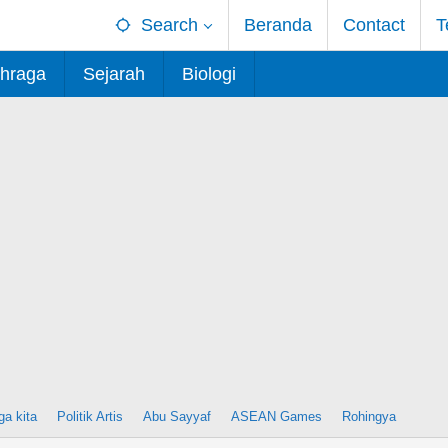
Search
Beranda
Contact
T
hraga
Sejarah
Biologi
ga kita
Politik Artis
Abu Sayyaf
ASEAN Games
Rohingya