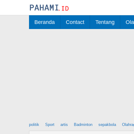
Skip
to
content
Beranda
Contact
Tentang
Ola
politik
Sport
artis
Badminton
sepakbola
Olahra