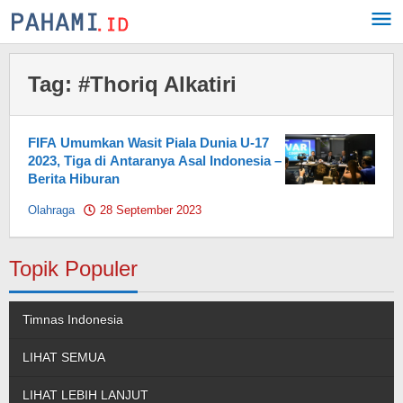
Skip
to
content
Tag:
#Thoriq Alkatiri
FIFA Umumkan Wasit Piala Dunia U-17
2023, Tiga di Antaranya Asal Indonesia –
Berita Hiburan
Olahraga
28 September 2023
by
Pahami.id
Topik Populer
Timnas Indonesia
LIHAT SEMUA
LIHAT LEBIH LANJUT