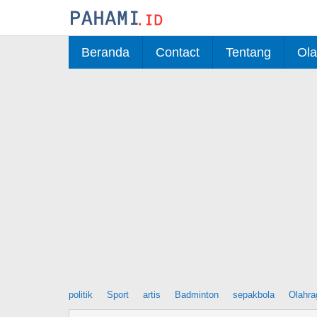
Skip
to
content
Beranda
Contact
Tentang
Ola
politik
Sport
artis
Badminton
sepakbola
Olahra