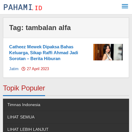
Skip
to
content
Tag:
tambalan alfa
Catheez Mewek Dipaksa Bahas
Keluarga, Sikap Raffi Ahmad Jadi
Sorotan – Berita Hiburan
Jatim
27 April 2023
by
Pahami.id
Topik Populer
Timnas Indonesia
LIHAT SEMUA
LIHAT LEBIH LANJUT