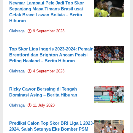
Neymar Lampaui Pele Jadi Top Skor
Sepanjang Masa Timans Brasil usai
Cetak Brace Lawan Bolivia – Berita
Hiburan
Olahraga
9 September 2023
by
Pahami.id
Top Skor Liga Inggris 2023-2024: Pemain
Brentford dan Brighton Ancam Posisi
Erling Haaland – Berita Hiburan
Olahraga
4 September 2023
by
Pahami.id
Ricky Cawor Bersaing di Tengah
Dominasi Asing – Berita Hiburan
Olahraga
11 July 2023
by
Pahami.id
Prediksi Calon Top Skor BRI Liga 1 2023-
2024, Salah Satunya Eks Bomber PSM