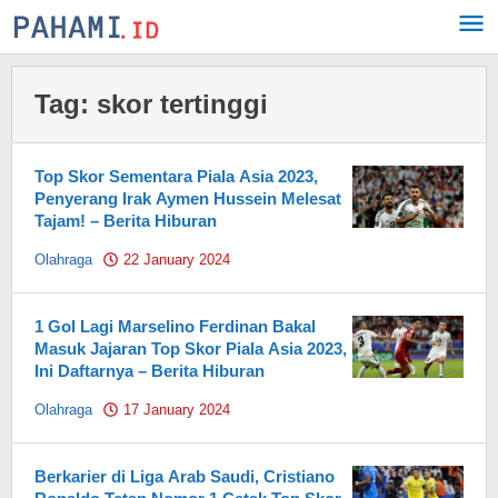
Skip
to
content
Tag:
skor tertinggi
Top Skor Sementara Piala Asia 2023,
Penyerang Irak Aymen Hussein Melesat
Tajam! – Berita Hiburan
Olahraga
22 January 2024
by
Pahami.id
1 Gol Lagi Marselino Ferdinan Bakal
Masuk Jajaran Top Skor Piala Asia 2023,
Ini Daftarnya – Berita Hiburan
Olahraga
17 January 2024
by
Pahami.id
Berkarier di Liga Arab Saudi, Cristiano