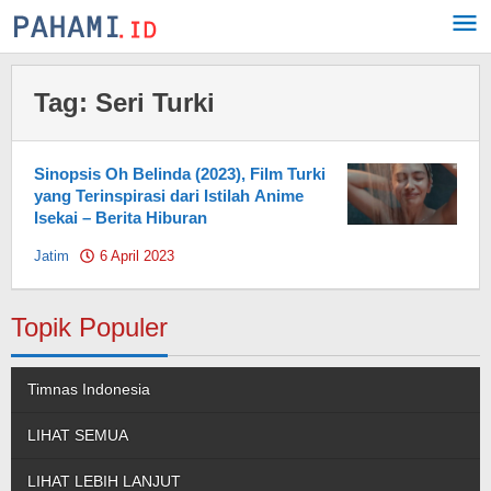
Skip
to
content
Tag:
Seri Turki
Sinopsis Oh Belinda (2023), Film Turki
yang Terinspirasi dari Istilah Anime
Isekai – Berita Hiburan
Jatim
6 April 2023
by
Pahami.id
Topik Populer
Timnas Indonesia
LIHAT SEMUA
LIHAT LEBIH LANJUT