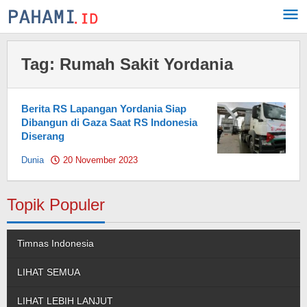
Skip
to
content
Tag:
Rumah Sakit Yordania
Berita RS Lapangan Yordania Siap
Dibangun di Gaza Saat RS Indonesia
Diserang
Dunia
20 November 2023
by
Pahami.id
Topik Populer
Timnas Indonesia
LIHAT SEMUA
LIHAT LEBIH LANJUT