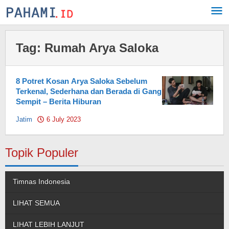
Skip
to
content
Tag:
Rumah Arya Saloka
8 Potret Kosan Arya Saloka Sebelum
Terkenal, Sederhana dan Berada di Gang
Sempit – Berita Hiburan
Jatim
6 July 2023
by
Pahami.id
Topik Populer
Timnas Indonesia
LIHAT SEMUA
LIHAT LEBIH LANJUT