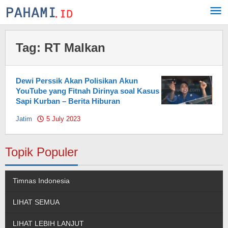
Skip
to
content
Tag:
RT Malkan
Dewi Perssik Akan Polisikan Akun
YouTube yang Fitnah Dirinya soal Kasus
Sapi Kurban – Berita Hiburan
Jatim
5 July 2023
by
Pahami.id
Topik Populer
Timnas Indonesia
LIHAT SEMUA
LIHAT LEBIH LANJUT