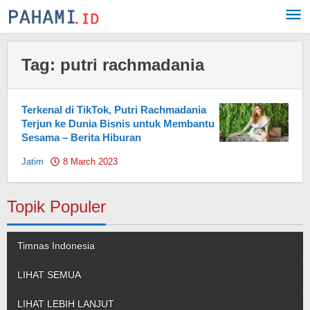
Skip
to
content
Tag:
putri rachmadania
Terkenal di TikTok, Putri Rachmadania
Terjun ke Dunia Bisnis untuk Membantu
Sesama – Berita Hiburan
Jatim
8 March 2023
by
Pahami.id
Topik Populer
Timnas Indonesia
LIHAT SEMUA
LIHAT LEBIH LANJUT