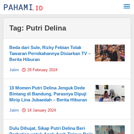
Skip
to
content
Tag:
Putri Delina
Beda dari Sule, Rizky Febian Tolak
Tawaran Pernikahannya Disiarkan TV –
Berita Hiburan
Jatim
29 February 2024
by
Pahami.id
10 Momen Putri Delina Jenguk Dede
Bintang di Bandung, Parasnya Dipuji
Mirip Lina Jubaedah – Berita Hiburan
Jatim
14 January 2024
by
Pahami.id
Dulu Dihujat, Sikap Putri Delina Beri