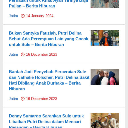
Perhatian untuk Anak Ayah Tirinya Bajir
Pujian – Berita Hiburan
Jatim
14 January 2024
by
Pahami.id
Bukan Santyka Fauziah, Putri Delina
Sebut Ada Perempuan Lain yang Cocok
untuk Sule – Berita Hiburan
Jatim
16 December 2023
by
Pahami.id
Bantah Jadi Penyebab Perceraian Sule
dan Nathalie Holscher, Putri Delina Sakit
Hati Dibilang Anak Durhaka – Berita
Hiburan
Jatim
16 December 2023
by
Pahami.id
Denny Sumargo Sarankan Sule untuk
Libatkan Putri Delina dalam Mencari
Pasangan – Berita Hiburan