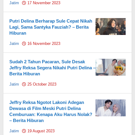
Jatim
17 November 2023
by
Pahami.id
Putri Delina Berharap Sule Cepat Nikah
Lagi, Sama Santyka Fauziah? – Berita
Hiburan
Jatim
16 November 2023
by
Pahami.id
Sudah 2 Tahun Pacaran, Sule Desak
Jeffry Reksa Segera Nikahi Putri Delina –
Berita Hiburan
Jatim
25 October 2023
by
Pahami.id
Jeffry Reksa Ngotot Lakoni Adegan
Dewasa di Film Meski Putri Delina
Cemburuan: Kenapa Aku Harus Nolak?
– Berita Hiburan
Jatim
19 August 2023
by