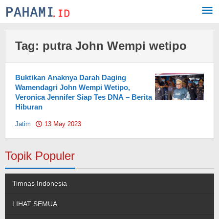
Skip
to
content
Tag:
putra John Wempi wetipo
Buktikan Anaknya Darah Daging
Wamendagri John Wempi Wetipo,
Veronica Jennifer Siap Tes DNA – Berita
Hiburan
Jatim
13 May 2023
by
Pahami.id
Topik Populer
Timnas Indonesia
LIHAT SEMUA