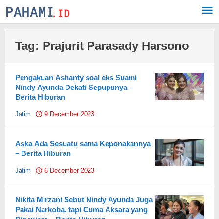
Skip
to
content
Tag:
Prajurit Parasady Harsono
Pengakuan Ashanty soal eks Suami
Nindy Ayunda Dekati Sepupunya –
Berita Hiburan
Jatim
9 December 2023
by
Pahami.id
Aska Ada Sesuatu sama Keponakannya
– Berita Hiburan
Jatim
6 December 2023
by
Pahami.id
Nikita Mirzani Sebut Nindy Ayunda Juga
Pakai Narkoba, tapi Cuma Aksara yang