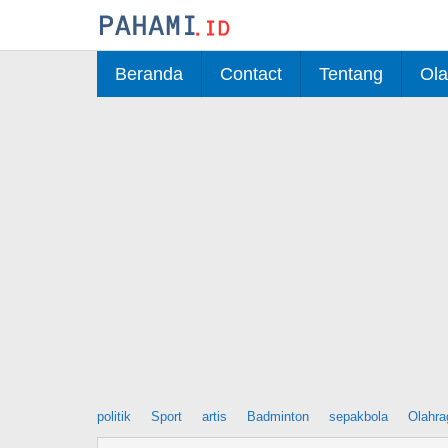
Skip
to
content
Beranda
Contact
Tentang
Ola
politik
Sport
artis
Badminton
sepakbola
Olahra