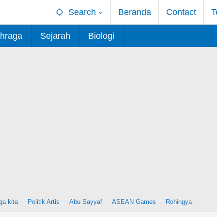
Search
Beranda
Contact
T
hraga
Sejarah
Biologi
ga kita
Politik Artis
Abu Sayyaf
ASEAN Games
Rohingya