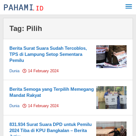
Skip
to
content
Tag:
Pilih
Berita Surat Suara Sudah Tercoblos,
TPS di Lampung Setop Sementara
Pemilu
Dunia
14 February 2024
by
Pahami.id
Berita Semoga yang Terpilih Memegang
Mandat Rakyat
Dunia
14 February 2024
by
Pahami.id
831.934 Surat Suara DPD untuk Pemilu
2024 Tiba di KPU Bangkalan – Berita