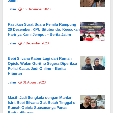
Jatim
Jatim
16 December 2023
by
Pahami.id
Pastikan Surat Suara Pemilu Rampung
20 Desember, KPU Situbondo: Keesokan
Harinya Kami Jemput – Berita Jatim
Jatim
7 December 2023
by
Pahami.id
Bebi Silvana Kabur Lagi dari Rumah
Opick, Wulan Guritno Segera Diperiksa
Polisi Kasus Judi Online – Berita
Hiburan
Jatim
31 August 2023
by
Pahami.id
Masih Jadi Sengketa dengan Mantan
Istri, Bebi Silvana Gak Betah Tinggal di
Rumah Opick: Suasananya Panas –
Berita Hiburan