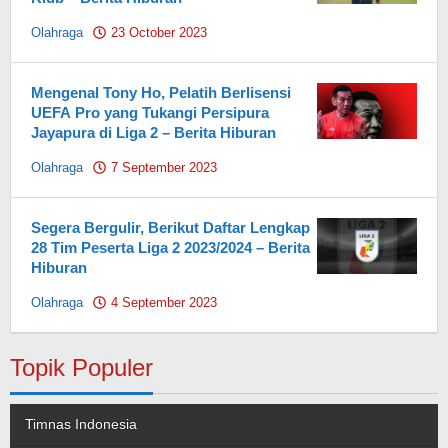
Olahraga
23 October 2023
by
Pahami.id
Mengenal Tony Ho, Pelatih Berlisensi
UEFA Pro yang Tukangi Persipura
Jayapura di Liga 2 – Berita Hiburan
Olahraga
7 September 2023
by
Pahami.id
Segera Bergulir, Berikut Daftar Lengkap
28 Tim Peserta Liga 2 2023/2024 – Berita
Hiburan
Olahraga
4 September 2023
by
Pahami.id
Topik Populer
Timnas Indonesia