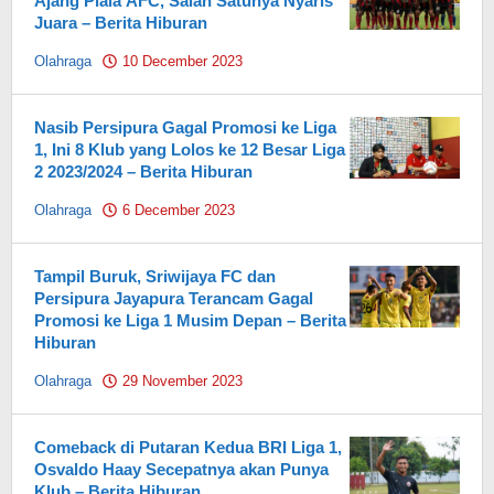
Ajang Piala AFC, Salah Satunya Nyaris
Juara – Berita Hiburan
Olahraga
10 December 2023
by
Pahami.id
Nasib Persipura Gagal Promosi ke Liga
1, Ini 8 Klub yang Lolos ke 12 Besar Liga
2 2023/2024 – Berita Hiburan
Olahraga
6 December 2023
by
Pahami.id
Tampil Buruk, Sriwijaya FC dan
Persipura Jayapura Terancam Gagal
Promosi ke Liga 1 Musim Depan – Berita
Hiburan
Olahraga
29 November 2023
by
Pahami.id
Comeback di Putaran Kedua BRI Liga 1,
Osvaldo Haay Secepatnya akan Punya
Klub – Berita Hiburan