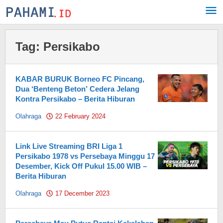
Skip
to
content
Tag:
Persikabo
KABAR BURUK Borneo FC Pincang,
Dua ‘Benteng Beton’ Cedera Jelang
Kontra Persikabo – Berita Hiburan
Olahraga
22 February 2024
by
Pahami.id
Link Live Streaming BRI Liga 1
Persikabo 1978 vs Persebaya Minggu 17
Desember, Kick Off Pukul 15.00 WIB –
Berita Hiburan
Olahraga
17 December 2023
by
Pahami.id