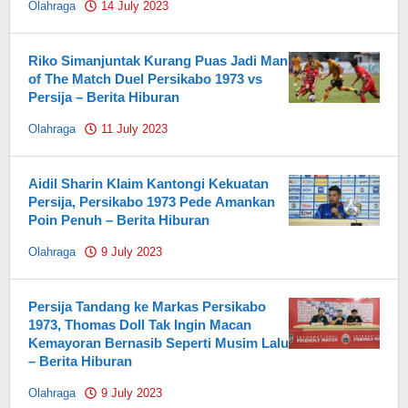
Olahraga
14 July 2023
by
Pahami.id
Riko Simanjuntak Kurang Puas Jadi Man
of The Match Duel Persikabo 1973 vs
Persija – Berita Hiburan
Olahraga
11 July 2023
by
Pahami.id
Aidil Sharin Klaim Kantongi Kekuatan
Persija, Persikabo 1973 Pede Amankan
Poin Penuh – Berita Hiburan
Olahraga
9 July 2023
by
Pahami.id
Persija Tandang ke Markas Persikabo
1973, Thomas Doll Tak Ingin Macan
Kemayoran Bernasib Seperti Musim Lalu
– Berita Hiburan
Olahraga
9 July 2023
by