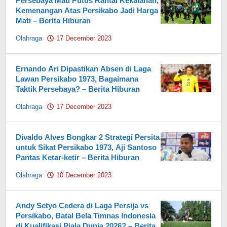
Persebaya Mau Putus Rantai Kekalahan,
Kemenangan Atas Persikabo Jadi Harga
Mati – Berita Hiburan
Olahraga
17 December 2023
by
Pahami.id
Ernando Ari Dipastikan Absen di Laga
Lawan Persikabo 1973, Bagaimana
Taktik Persebaya? – Berita Hiburan
Olahraga
17 December 2023
by
Pahami.id
Divaldo Alves Bongkar 2 Strategi Persita
untuk Sikat Persikabo 1973, Aji Santoso
Pantas Ketar-ketir – Berita Hiburan
Olahraga
10 December 2023
by
Pahami.id
Andy Setyo Cedera di Laga Persija vs
Persikabo, Batal Bela Timnas Indonesia
di Kualifikasi Piala Dunia 2026? – Berita