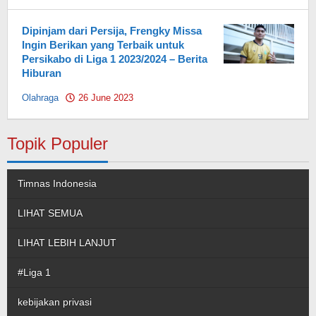
Pahami.id
Dipinjam dari Persija, Frengky Missa
Ingin Berikan yang Terbaik untuk
Persikabo di Liga 1 2023/2024 – Berita
Hiburan
Olahraga
26 June 2023
by
Pahami.id
Topik Populer
Timnas Indonesia
LIHAT SEMUA
LIHAT LEBIH LANJUT
#Liga 1
kebijakan privasi