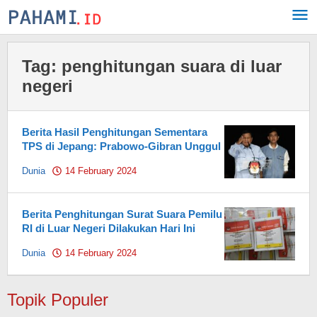
Skip
to
content
Tag:
penghitungan suara di luar
negeri
Berita Hasil Penghitungan Sementara
TPS di Jepang: Prabowo-Gibran Unggul
Dunia
14 February 2024
by
Pahami.id
Berita Penghitungan Surat Suara Pemilu
RI di Luar Negeri Dilakukan Hari Ini
Dunia
14 February 2024
by
Pahami.id
Topik Populer