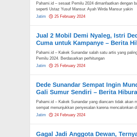
Pahami.id – sesaat Pemilu 2024 dimanfaatkan dengan b
seperti Ustaz Yusuf Mansur. Ayah Wirda Mansur yakin
Jatim
25 February 2024
by
Pahami.id
Jual 2 Mobil Demi Nyaleg, Istri 
Cuma untuk Kampanye – Berita Hi
Pahami.id – Kakek Sunandar salah satu artis yang paling
Pemilu 2024. Berdasarkan perhitungan
Jatim
25 February 2024
by
Pahami.id
Dede Sunandar Sempat Ingin Mund
Gali Sumur Sendiri – Berita Hibur
Pahami.id – Kakek Sunandar yang diancam tidak akan 
sempat menunjukkan penyesalan karena mencalonkan di
Jatim
24 February 2024
by
Pahami.id
Gagal Jadi Anggota Dewan, Terny