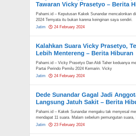
Tawaran Vicky Prasetyo – Berita H
Pahami.id – Keputusan Kakek Sunandar mencalonkan di
2024 Ternyata itu bukan karena keinginan saya sendiri.
Jatim
24 February 2024
by
Pahami.id
Kalahkan Suara Vicky Prasetyo, Te
Lebih Mentereng – Berita Hiburan
Pahami.id – Vicky Prasetyo Dan Aldi Taher keduanya menc
Partai Perindo Pemilu 2024 Kemarin. Vicky
Jatim
24 February 2024
by
Pahami.id
Dede Sunandar Gagal Jadi Anggota
Langsung Jatuh Sakit – Berita Hib
Pahami.id – Kakek Sunandar mengaku tak menyesal men
mendapat 11 suara. Malam sebelum pemungutan suara,
Jatim
23 February 2024
by
Pahami.id