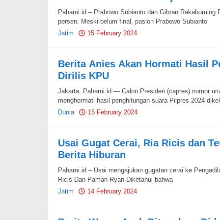
Pahami.id – Prabowo Subianto dan Gibran Rakabuming R
persen. Meski belum final, paslon Prabowo Subianto
Jatim
15 February 2024
by
Pahami.id
Berita Anies Akan Hormati Hasil 
Dirilis KPU
Jakarta, Pahami.id — Calon Presiden (capres) nomor u
menghormati hasil penghitungan suara Pilpres 2024 dike
Dunia
15 February 2024
by
Pahami.id
Usai Gugat Cerai, Ria Ricis dan T
Berita Hiburan
Pahami.id – Usai mengajukan gugatan cerai ke Pengadil
Ricis Dan Paman Ryan Diketahui bahwa
Jatim
14 February 2024
by
Pahami.id