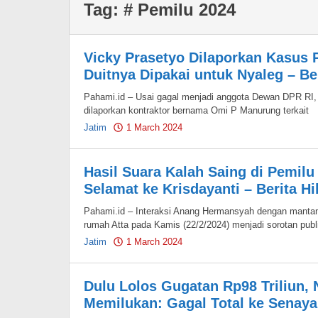
Tag:
# Pemilu 2024
Vicky Prasetyo Dilaporkan Kasus P
Duitnya Dipakai untuk Nyaleg – Be
Pahami.id – Usai gagal menjadi anggota Dewan DPR RI,
dilaporkan kontraktor bernama Omi P Manurung terkait
Jatim
1 March 2024
by
Pahami.id
Hasil Suara Kalah Saing di Pemil
Selamat ke Krisdayanti – Berita H
Pahami.id – Interaksi Anang Hermansyah dengan mantan 
rumah Atta pada Kamis (22/2/2024) menjadi sorotan publ
Jatim
1 March 2024
by
Pahami.id
Dulu Lolos Gugatan Rp98 Triliun, 
Memilukan: Gagal Total ke Senaya