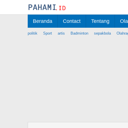
Skip
to
content
Beranda
Contact
Tentang
Ola
politik
Sport
artis
Badminton
sepakbola
Olahra