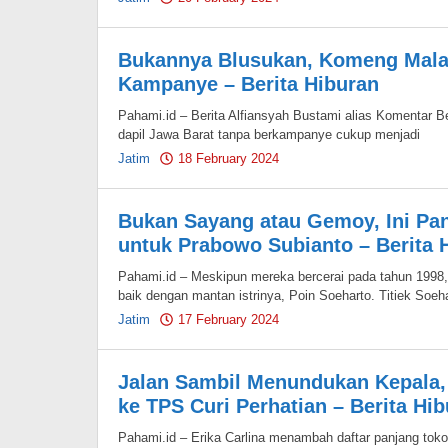
Pahami.id
Bukannya Blusukan, Komeng Mala
Kampanye – Berita Hiburan
Pahami.id – Berita Alfiansyah Bustami alias Komentar B
dapil Jawa Barat tanpa berkampanye cukup menjadi
Jatim
18 February 2024
by
Pahami.id
Bukan Sayang atau Gemoy, Ini Pan
untuk Prabowo Subianto – Berita 
Pahami.id – Meskipun mereka bercerai pada tahun 1998
baik dengan mantan istrinya, Poin Soeharto. Titiek Soeh
Jatim
17 February 2024
by
Pahami.id
Jalan Sambil Menundukan Kepala, 
ke TPS Curi Perhatian – Berita Hi
Pahami.id – Erika Carlina menambah daftar panjang to