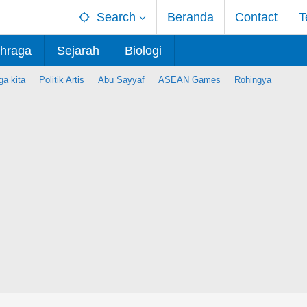
Search
Beranda
Contact
T
hraga
Sejarah
Biologi
ga kita
Politik Artis
Abu Sayyaf
ASEAN Games
Rohingya