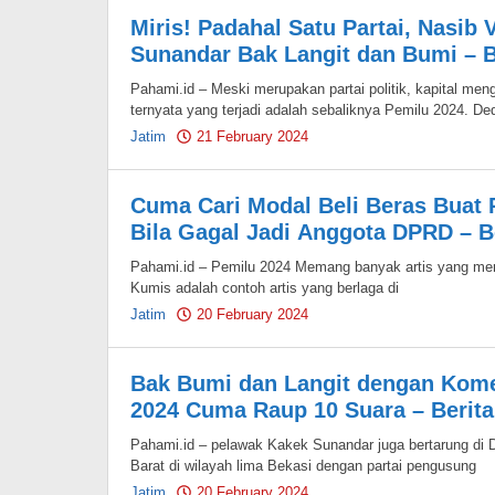
Miris! Padahal Satu Partai, Nasib
Sunandar Bak Langit dan Bumi – B
Pahami.id – Meski merupakan partai politik, kapital m
ternyata yang terjadi adalah sebaliknya Pemilu 2024. De
Jatim
21 February 2024
by
Pahami.id
Cuma Cari Modal Beli Beras Buat
Bila Gagal Jadi Anggota DPRD – B
Pahami.id – Pemilu 2024 Memang banyak artis yang menca
Kumis adalah contoh artis yang berlaga di
Jatim
20 February 2024
by
Pahami.id
Bak Bumi dan Langit dengan Kome
2024 Cuma Raup 10 Suara – Berita
Pahami.id – pelawak Kakek Sunandar juga bertarung di
Barat di wilayah lima Bekasi dengan partai pengusung
Jatim
20 February 2024
by