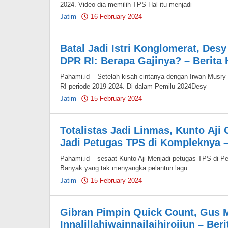
2024. Video dia memilih TPS Hal itu menjadi
Jatim
16 February 2024
by
Pahami.id
Batal Jadi Istri Konglomerat, Desy
DPR RI: Berapa Gajinya? – Berita 
Pahami.id – Setelah kisah cintanya dengan Irwan Musry
RI periode 2019-2024. Di dalam Pemilu 2024Desy
Jatim
15 February 2024
by
Pahami.id
Totalistas Jadi Linmas, Kunto Aji
Jadi Petugas TPS di Kompleknya –
Pahami.id – sesaat Kunto Aji Menjadi petugas TPS di P
Banyak yang tak menyangka pelantun lagu
Jatim
15 February 2024
by
Pahami.id
Gibran Pimpin Quick Count, Gus M
Innalillahiwainnailaihirojiun – Ber