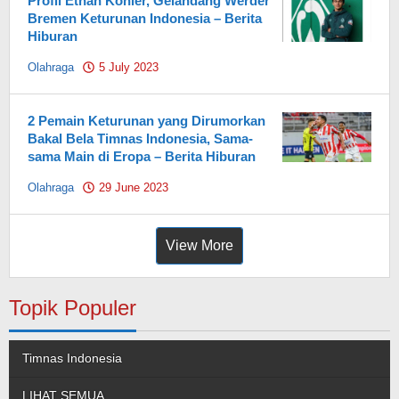
Profil Ethan Kohler, Gelandang Werder
Bremen Keturunan Indonesia – Berita
Hiburan
Olahraga
5 July 2023
by
Pahami.id
2 Pemain Keturunan yang Dirumorkan
Bakal Bela Timnas Indonesia, Sama-
sama Main di Eropa – Berita Hiburan
Olahraga
29 June 2023
by
Pahami.id
View More
Topik Populer
Timnas Indonesia
LIHAT SEMUA