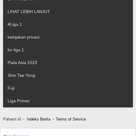
LIHAT LEBIH LANJUT
#Liga 1
kebijakan privasi
bri liga 1
Piala Asia 2023
Shin Tae Yong
Fuji
Liga Primer
Pahami.id
Indeks Berita
Terms of Service