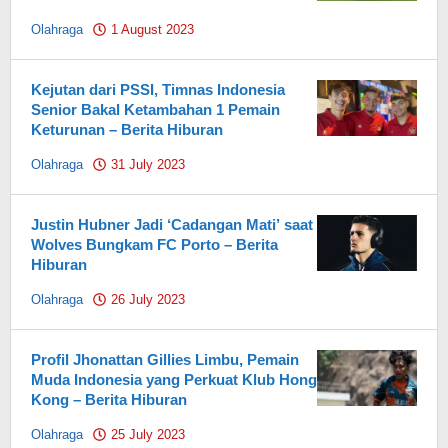
Olahraga
1 August 2023
by
Pahami.id
Kejutan dari PSSI, Timnas Indonesia
Senior Bakal Ketambahan 1 Pemain
Keturunan – Berita Hiburan
Olahraga
31 July 2023
by
Pahami.id
Justin Hubner Jadi ‘Cadangan Mati’ saat
Wolves Bungkam FC Porto – Berita
Hiburan
Olahraga
26 July 2023
by
Pahami.id
Profil Jhonattan Gillies Limbu, Pemain
Muda Indonesia yang Perkuat Klub Hong
Kong – Berita Hiburan
Olahraga
25 July 2023
by