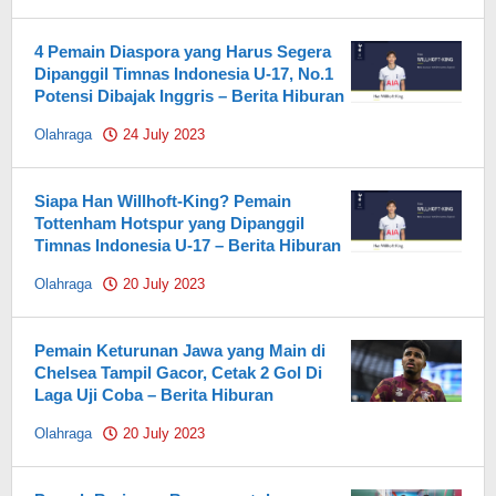
Pahami.id
4 Pemain Diaspora yang Harus Segera
Dipanggil Timnas Indonesia U-17, No.1
Potensi Dibajak Inggris – Berita Hiburan
Olahraga
24 July 2023
by
Pahami.id
Siapa Han Willhoft-King? Pemain
Tottenham Hotspur yang Dipanggil
Timnas Indonesia U-17 – Berita Hiburan
Olahraga
20 July 2023
by
Pahami.id
Pemain Keturunan Jawa yang Main di
Chelsea Tampil Gacor, Cetak 2 Gol Di
Laga Uji Coba – Berita Hiburan
Olahraga
20 July 2023
by
Pahami.id