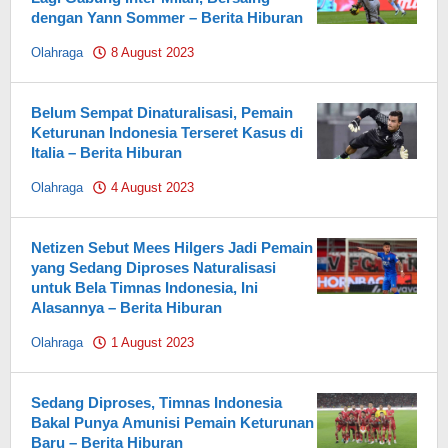
dengan Yann Sommer – Berita Hiburan
Olahraga
8 August 2023
by
Pahami.id
Belum Sempat Dinaturalisasi, Pemain
Keturunan Indonesia Terseret Kasus di
Italia – Berita Hiburan
Olahraga
4 August 2023
by
Pahami.id
Netizen Sebut Mees Hilgers Jadi Pemain
yang Sedang Diproses Naturalisasi
untuk Bela Timnas Indonesia, Ini
Alasannya – Berita Hiburan
Olahraga
1 August 2023
by
Pahami.id
Sedang Diproses, Timnas Indonesia
Bakal Punya Amunisi Pemain Keturunan
Baru – Berita Hiburan