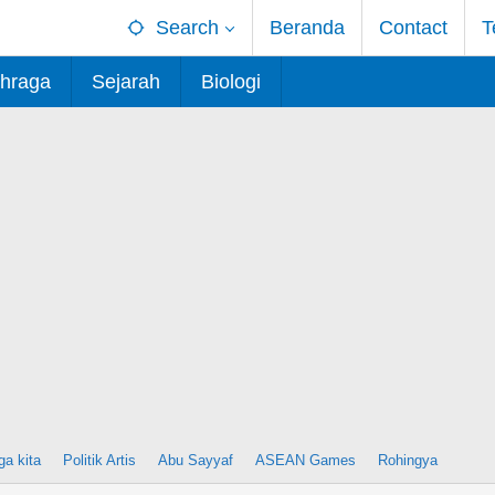
Search
Beranda
Contact
T
hraga
Sejarah
Biologi
ga kita
Politik Artis
Abu Sayyaf
ASEAN Games
Rohingya