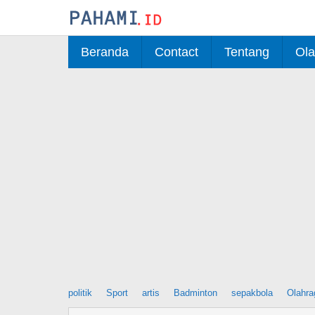
Skip
to
content
Beranda
Contact
Tentang
Ola
politik
Sport
artis
Badminton
sepakbola
Olahra