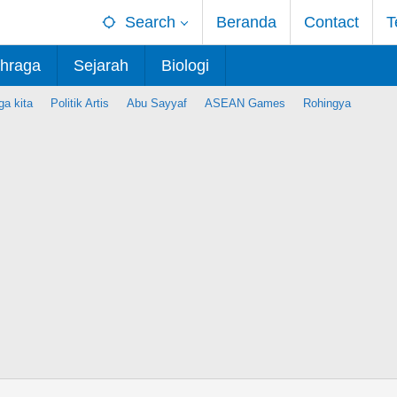
Search
Beranda
Contact
T
hraga
Sejarah
Biologi
ga kita
Politik Artis
Abu Sayyaf
ASEAN Games
Rohingya