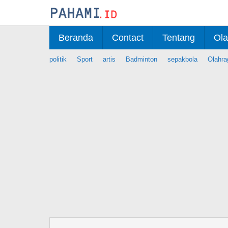
Skip
to
content
Beranda
Contact
Tentang
Ola
politik
Sport
artis
Badminton
sepakbola
Olahra