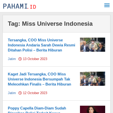
Skip
to
content
Tag:
Miss Universe Indonesia
Tersangka, COO Miss Universe
Indonesia Andaria Sarah Dewia Resmi
Ditahan Polisi – Berita Hiburan
Jatim
13 October 2023
by
Pahami.id
Kaget Jadi Tersangka, COO Miss
Universe Indonesia Bersumpah Tak
Melecehkan Finalis – Berita Hiburan
Jatim
12 October 2023
by
Pahami.id
Poppy Capella Diam-Diam Sudah