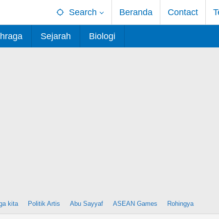
Search
Beranda
Contact
T
hraga
Sejarah
Biologi
ga kita
Politik Artis
Abu Sayyaf
ASEAN Games
Rohingya