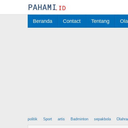
Skip
to
content
Beranda
Contact
Tentang
Ola
politik
Sport
artis
Badminton
sepakbola
Olahra