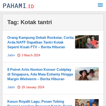
Skip
to
content
Tag:
Kotak tantri
Orang Kampung Dekati Rockstar, Cerita
Arda NAFF Dapatkan Tantri Kotak
Seperti Kisah FTV – Berita Hiburan
Jatim
3 March 2024
by
Pahami.id
8 Potret Artis Nonton Konser Coldplay
di Singapura, Ada Maia Estianty Hingga
Margin Wieheerm – Berita Hiburan
Jatim
29 January 2024
by
Pahami.id
Kasus Royalti Lagu, Posan Tobing