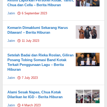
Resmi Laporkan Personel Kotak: Tantri,
Chua dan Cella – Berita Hiburan
Jatim
6 September 2023
by
Pahami.id
Kemarin Dimaklumi Sekarang Harus
Dilawan! – Berita Hiburan
Jatim
11 July 2023
by
Pahami.id
Setelah Badai dan Rieka Roslan, Giliran
Posang Tobing Somasi Band Kotak
Terkait Penggunaan Lagu – Berita
Hiburan
Jatim
7 July 2023
by
Pahami.id
Alami Sesak Napas, Chua Kotak
Dilarikan ke IGD – Berita Hiburan
Jatim
4 March 2023
by