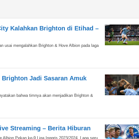
ty Kalahkan Brighton di Etihad –
an usai mengalahkan Brighton & Hove Albion pada laga
n Brighton Jadi Sasaran Amuk
nyatakan bahwa timnya akan menjadikan Brighton &
ive Streaming – Berita Hiburan
e Albion Pekan ke-9 Liga Inggris 2023/2024. Laga seru