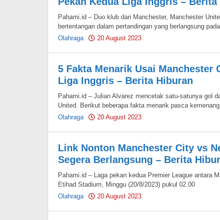
Pekan Kedua Liga Inggris – Berita
Pahami.id – Duo klub dari Manchester, Manchester Unite
bertentangan dalam pertandingan yang berlangsung pad
Olahraga
20 August 2023
by
Pahami.id
5 Fakta Menarik Usai Manchester C
Liga Inggris – Berita Hiburan
Pahami.id – Julian Alvarez mencetak satu-satunya gol
United. Berikut beberapa fakta menarik pasca kemenan
Olahraga
20 August 2023
by
Pahami.id
Link Nonton Manchester City vs Ne
Segera Berlangsung – Berita Hibu
Pahami.id – Laga pekan kedua Premier League antara Ma
Etihad Stadium, Minggu (20/8/2023) pukul 02.00
Olahraga
20 August 2023
by
Pahami.id