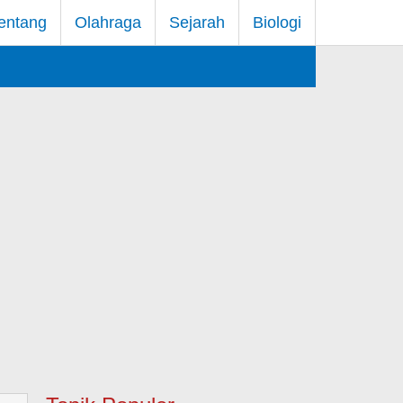
entang
Olahraga
Sejarah
Biologi