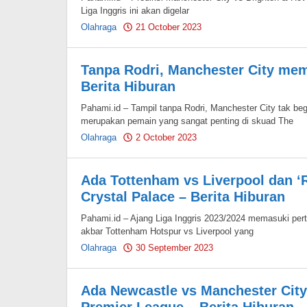
Liga Inggris ini akan digelar
Olahraga
21 October 2023
by
Pahami.id
Tanpa Rodri, Manchester City me
Berita Hiburan
Pahami.id – Tampil tanpa Rodri, Manchester City tak beg
merupakan pemain yang sangat penting di skuad The
Olahraga
2 October 2023
by
Pahami.id
Ada Tottenham vs Liverpool dan ‘
Crystal Palace – Berita Hiburan
Pahami.id – Ajang Liga Inggris 2023/2024 memasuki pert
akbar Tottenham Hotspur vs Liverpool yang
Olahraga
30 September 2023
by
Pahami.id
Ada Newcastle vs Manchester City