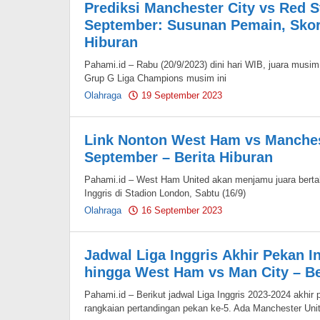
Prediksi Manchester City vs Red 
September: Susunan Pemain, Skor 
Hiburan
Pahami.id – Rabu (20/9/2023) dini hari WIB, juara musi
Grup G Liga Champions musim ini
Olahraga
19 September 2023
by
Pahami.id
Link Nonton West Ham vs Manchest
September – Berita Hiburan
Pahami.id – West Ham United akan menjamu juara berta
Inggris di Stadion London, Sabtu (16/9)
Olahraga
16 September 2023
by
Pahami.id
Jadwal Liga Inggris Akhir Pekan I
hingga West Ham vs Man City – Be
Pahami.id – Berikut jadwal Liga Inggris 2023-2024 akhir
rangkaian pertandingan pekan ke-5. Ada Manchester Uni