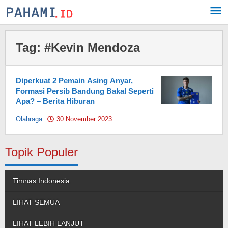
Skip
to
content
Tag:
#Kevin Mendoza
Diperkuat 2 Pemain Asing Anyar,
Formasi Persib Bandung Bakal Seperti
Apa? – Berita Hiburan
Olahraga
30 November 2023
by
Pahami.id
Topik Populer
Timnas Indonesia
LIHAT SEMUA
LIHAT LEBIH LANJUT