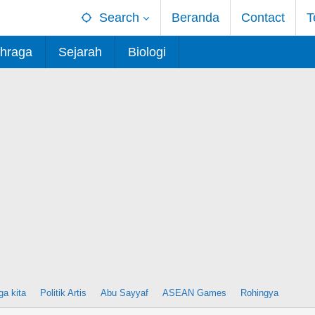
Search
Beranda
Contact
T
hraga
Sejarah
Biologi
ga kita
Politik Artis
Abu Sayyaf
ASEAN Games
Rohingya