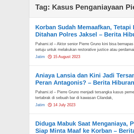
Tag:
Kasus Penganiayaan Pi
Korban Sudah Memaafkan, Tetapi H
Ditahan Polres Jaksel – Berita Hib
Pahami.id – Aktor senior Pierre Gruno kini bisa bernapa
setuju untuk melakukan restorative justice atau perdama
Jatim
15 August 2023
by
Pahami.id
Aniaya Lansia dan Kini Jadi Tersa
Peran Antagonis? – Berita Hibura
Pahami.id – Pierre Gruno menjadi tersangka kasus pemer
tertabrak di sebuah bar di kawasan Cilandak,
Jatim
14 July 2023
by
Pahami.id
Diduga Mabuk Saat Menganiaya, P
Siap Minta Maaf ke Korban – Berit