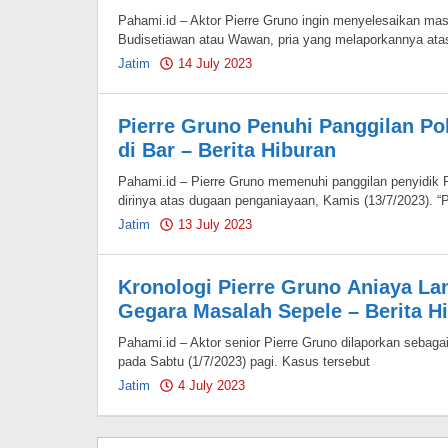
Pahami.id – Aktor Pierre Gruno ingin menyelesaikan mas
Budisetiawan atau Wawan, pria yang melaporkannya ata
Jatim
14 July 2023
by
Pahami.id
Pierre Gruno Penuhi Panggilan Po
di Bar – Berita Hiburan
Pahami.id – Pierre Gruno memenuhi panggilan penyidik ​​P
dirinya atas dugaan penganiayaan, Kamis (13/7/2023). “
Jatim
13 July 2023
by
Pahami.id
Kronologi Pierre Gruno Aniaya Lan
Gegara Masalah Sepele – Berita H
Pahami.id – Aktor senior Pierre Gruno dilaporkan sebagai
pada Sabtu (1/7/2023) pagi. Kasus tersebut
Jatim
4 July 2023
by
Pahami.id