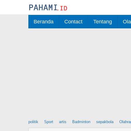
Skip
to
content
Beranda
Contact
Tentang
Ola
politik
Sport
artis
Badminton
sepakbola
Olahra