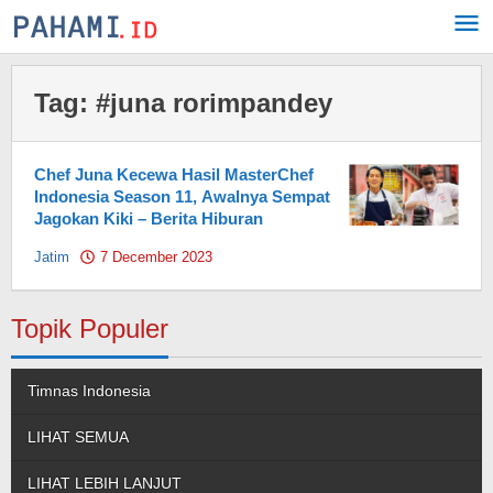
Skip
to
content
Tag:
#juna rorimpandey
Chef Juna Kecewa Hasil MasterChef
Indonesia Season 11, Awalnya Sempat
Jagokan Kiki – Berita Hiburan
Jatim
7 December 2023
by
Pahami.id
Topik Populer
Timnas Indonesia
LIHAT SEMUA
LIHAT LEBIH LANJUT