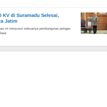
0 KV di Suramadu Selesai,
ta Jatim
tuasi ini menyusul selesainya pembangunan jaringan
 Jawa