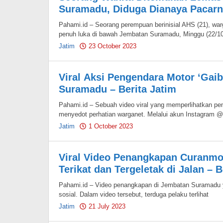
Suramadu, Diduga Dianaya Pacarny
Pahami.id – Seorang perempuan berinisial AHS (21), w
penuh luka di bawah Jembatan Suramadu, Minggu (22/10
Jatim
23 October 2023
by
Pahami.id
Viral Aksi Pengendara Motor ‘Gai
Suramadu – Berita Jatim
Pahami.id – Sebuah video viral yang memperlihatkan p
menyedot perhatian warganet. Melalui akun Instagram @
Jatim
1 October 2023
by
Pahami.id
Viral Video Penangkapan Curanmo
Terikat dan Tergeletak di Jalan – B
Pahami.id – Video penangkapan di Jembatan Suramadu ya
sosial. Dalam video tersebut, terduga pelaku terlihat
Jatim
21 July 2023
by
Pahami.id