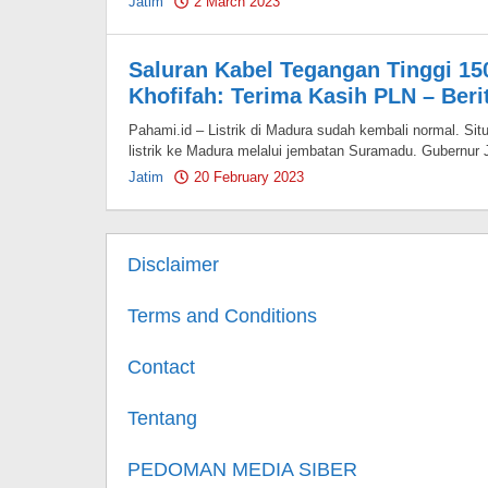
Jatim
2 March 2023
by
Pahami.id
Saluran Kabel Tegangan Tinggi 15
Khofifah: Terima Kasih PLN – Beri
Pahami.id – Listrik di Madura sudah kembali normal. Si
listrik ke Madura melalui jembatan Suramadu. Gubernur
Jatim
20 February 2023
by
Pahami.id
Disclaimer
Terms and Conditions
Contact
Tentang
PEDOMAN MEDIA SIBER