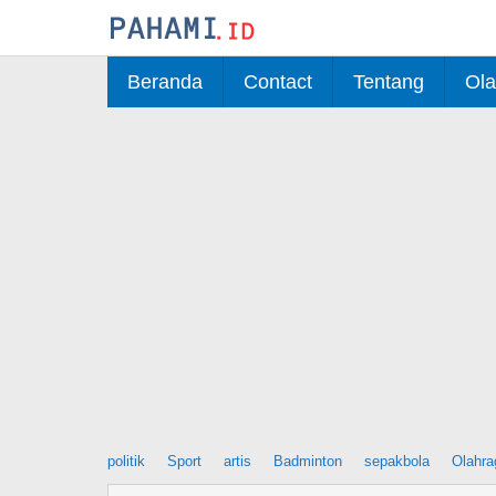
Skip
to
content
Beranda
Contact
Tentang
Ola
politik
Sport
artis
Badminton
sepakbola
Olahra