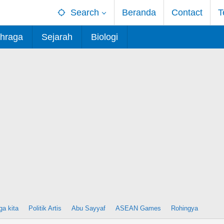
Search
Beranda
Contact
T
hraga
Sejarah
Biologi
ga kita
Politik Artis
Abu Sayyaf
ASEAN Games
Rohingya