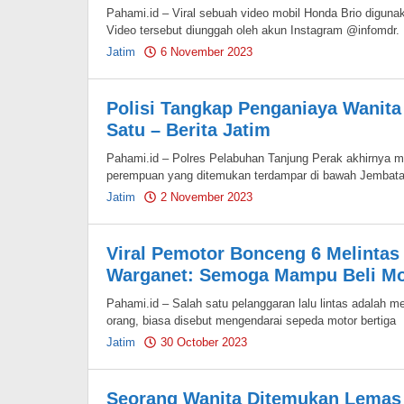
Pahami.id – Viral sebuah video mobil Honda Brio digun
Video tersebut diunggah oleh akun Instagram @infomdr.
Jatim
6 November 2023
by
Pahami.id
Polisi Tangkap Penganiaya Wanita
Satu – Berita Jatim
Pahami.id – Polres Pelabuhan Tanjung Perak akhirnya 
perempuan yang ditemukan terdampar di bawah Jembat
Jatim
2 November 2023
by
Pahami.id
Viral Pemotor Bonceng 6 Melinta
Warganet: Semoga Mampu Beli Mob
Pahami.id – Salah satu pelanggaran lalu lintas adalah m
orang, biasa disebut mengendarai sepeda motor bertiga
Jatim
30 October 2023
by
Pahami.id
Seorang Wanita Ditemukan Lemas